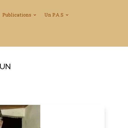
Publications
Un P.A.S
OUN