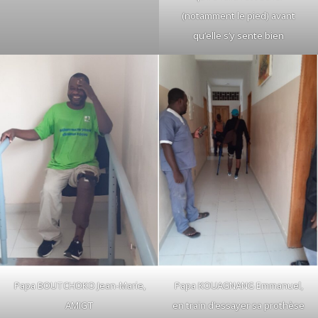
(notamment le pied) avant
qu’elle s’y sente bien
Papa BOUTCHOKO Jean-Marie,
Papa KOUAGNANG Emmanuel,
AMIGT
en train d’essayer sa prothèse