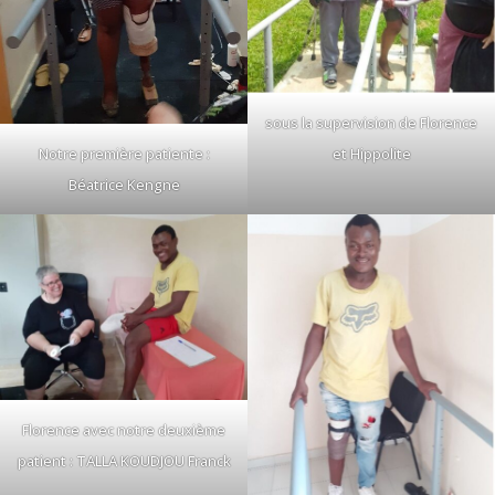
sous la supervision de Florence
Notre première patiente :
et Hippolite
Béatrice Kengne
Florence avec notre deuxième
patient : TALLA KOUDJOU Franck