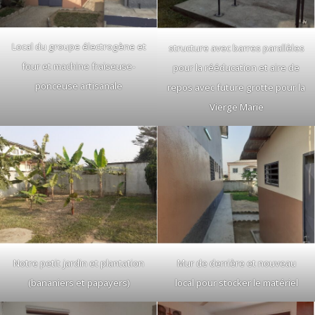
Local du groupe électrogène et
structure avec barres parallèles
four et machine fraiseuse-
pour la rééducation et aire de
ponceuse artisanale
repos avec future grotte pour la
Vierge Marie
Notre petit jardin et plantation
Mur de derrière et nouveau
(bananiers et papayers)
local pour stocker le matériel