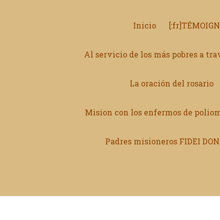
Inicio
[:fr]TÉMOIG
Al servicio de los más pobres a tr
La oración del rosario
Mision con los enfermos de poliom
Padres misioneros FIDEI D