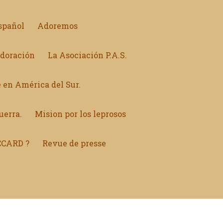
spañol
Adoremos
Adoración
La Asociación P.A.S.
 en América del Sur.
uerra.
Mision por los leprosos
CCARD ?
Revue de presse