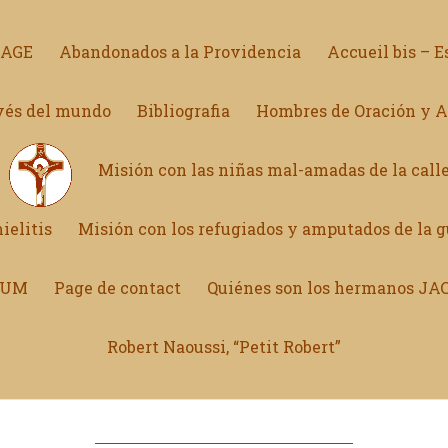
NAGE
Abandonados a la Providencia
Accueil bis – E
avés del mundo
Bibliografia
Hombres de Oración y 
Misión con las niñas mal-amadas de la calle
ielitis
Misión con los refugiados y amputados de la g
ONUM
Page de contact
Quiénes son los hermanos JA
Robert Naoussi, “Petit Robert”