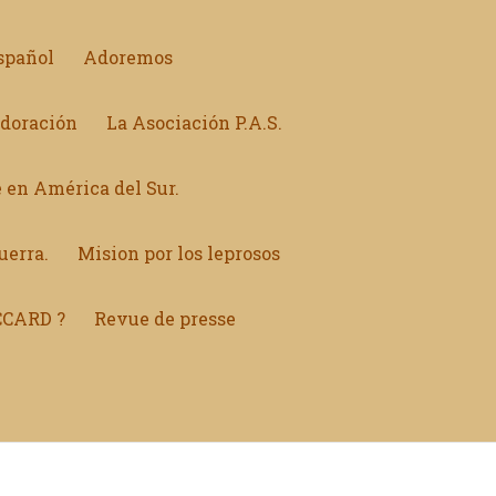
spañol
Adoremos
Adoración
La Asociación P.A.S.
 en América del Sur.
uerra.
Mision por los leprosos
CCARD ?
Revue de presse