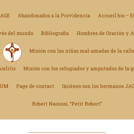
NAGE
Abandonados a la Providencia
Accueil bis – E
avés del mundo
Bibliografia
Hombres de Oración y 
Misión con las niñas mal-amadas de la calle
ielitis
Misión con los refugiados y amputados de la g
ONUM
Page de contact
Quiénes son los hermanos JA
Robert Naoussi, “Petit Robert”