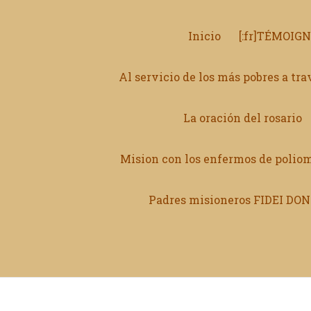
Inicio
[:fr]TÉMOIG
Al servicio de los más pobres a tr
La oración del rosario
Mision con los enfermos de poliom
Padres misioneros FIDEI D