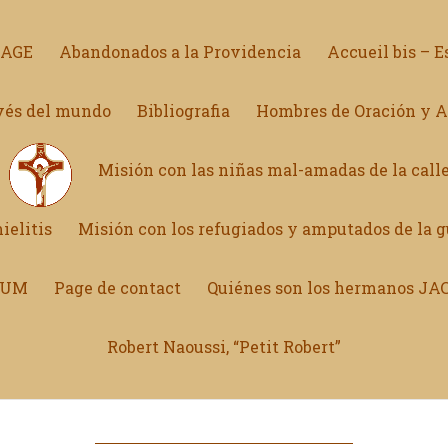
NAGE
Abandonados a la Providencia
Accueil bis – E
avés del mundo
Bibliografia
Hombres de Oración y 
Misión con las niñas mal-amadas de la calle
ielitis
Misión con los refugiados y amputados de la g
ONUM
Page de contact
Quiénes son los hermanos JA
Robert Naoussi, “Petit Robert”