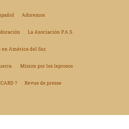
spañol
Adoremos
Adoración
La Asociación P.A.S.
 en América del Sur.
uerra.
Mision por los leprosos
CCARD ?
Revue de presse