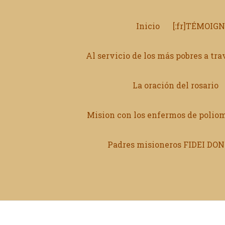
Inicio
[:fr]TÉMOIG
Al servicio de los más pobres a tr
La oración del rosario
Mision con los enfermos de poliom
Padres misioneros FIDEI D