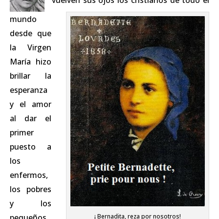
vuelven sus ojos los cristianos de todo el
mundo
desde que
la Virgen
María hizo
brillar la
esperanza
y el amor
al dar el
primer
puesto a
los
enfermos,
los pobres
y los
¡ Bernadita, reza por nosotros!
pequeños,